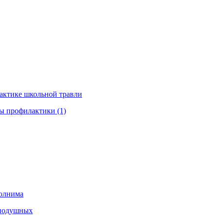
актике школьной травли
ы профилактики (1)
олнима
внодушных