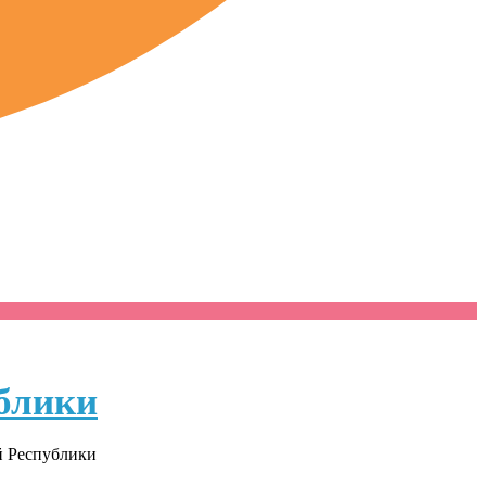
блики
й Республики