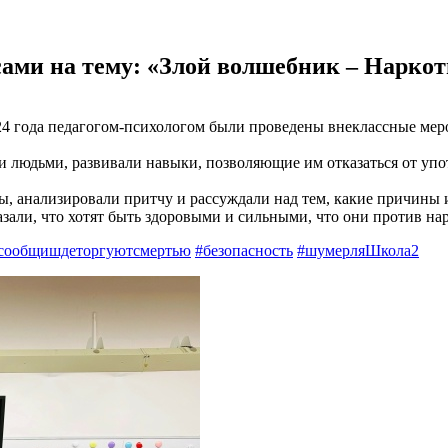
сами на тему: «Злой волшебник – Нарко
24 года педагогом-психологом были проведены внеклассные меро
людьми, развивали навыки, позволяющие им отказаться от упо
сы, анализировали притчу и рассуждали над тем, какие причины
азали, что хотят быть здоровыми и сильными, что они против на
сообщишдеторгуютсмертью
#безопасность
#шумерляШкола2