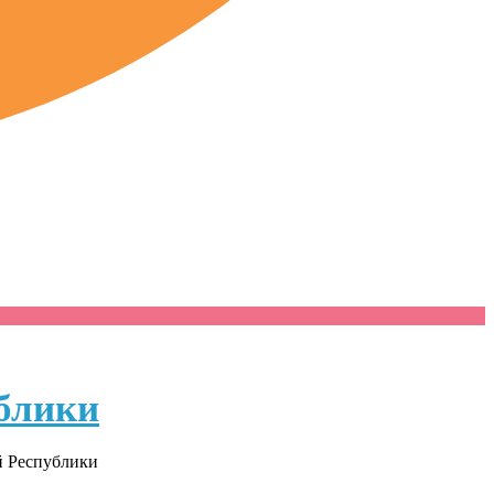
блики
й Республики