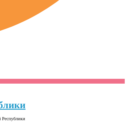
блики
й Республики