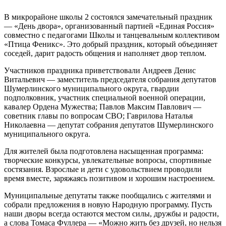
В микрорайоне школы 2 состоялся замечательный праздник
— «День двора», организованный партией «Единая Россия»
совместно с педагогами Школы и танцевальным коллективом
«Птица Феникс». Это добрый праздник, который объединяет
соседей, дарит радость общения и наполняет двор теплом.
Участников праздника приветствовали Андреев Денис
Витальевич — заместитель председателя собрания депутатов
Шумерлинского муниципального округа, гвардии
подполковник, участник специальной военной операции,
кавалер Ордена Мужества; Павлов Максим Павлович —
советник главы по вопросам СВО; Гаврилова Наталья
Николаевна — депутат собрания депутатов Шумерлинского
муниципального округа.
Для жителей была подготовлена насыщенная программа:
творческие конкурсы, увлекательные вопросы, спортивные
состязания. Взрослые и дети с удовольствием проводили
время вместе, заряжаясь позитивом и хорошим настроением.
Муниципальные депутаты также пообщались с жителями и
собрали предложения в новую Народную программу. Пусть
наши дворы всегда остаются местом силы, дружбы и радости,
а слова Томаса Фуллера — «Можно жить без друзей, но нельзя