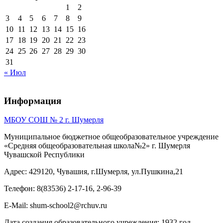
1
2
3
4
5
6
7
8
9
10
11
12
13
14
15
16
17
18
19
20
21
22
23
24
25
26
27
28
29
30
31
« Июл
Информация
МБОУ СОШ № 2 г. Шумерля
Муниципальное бюджетное общеобразовательное учреждение
«Средняя общеобразовательная школа№2» г. Шумерля
Чувашской Республики
Адрес: 429120, Чувашия, г.Шумерля, ул.Пушкина,21
Телефон: 8(83536) 2-17-16, 2-96-39
E-Mail: shum-school2@rchuv.ru
Дата создания образовательного учреждения: 1932 год