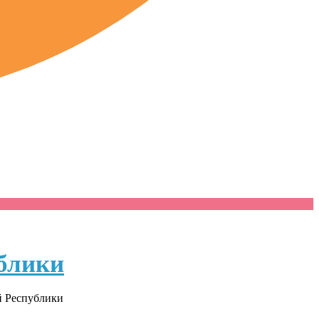
блики
й Республики