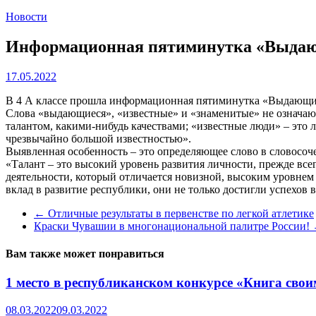
Новости
Информационная пятиминутка «Выда
17.05.2022
В 4 А классе прошла информационная пятиминутка «Выдающи
Слова «выдающиеся», «известные» и «знаменитые» не означаю
талантом, какими-нибудь качествами; «известные люди» – это 
чрезвычайно большой известностью».
Выявленная особенность – это определяющее слово в словосо
«Талант – это высокий уровень развития личности, прежде вс
деятельности, который отличается новизной, высоким уровнем
вклад в развитие республики, они не только достигли успехов 
←
Отличные результаты в первенстве по легкой атлетике
Краски Чувашии в многонациональной палитре России!
Вам также может понравиться
1 место в республиканском конкурсе «Книга сво
08.03.2022
09.03.2022