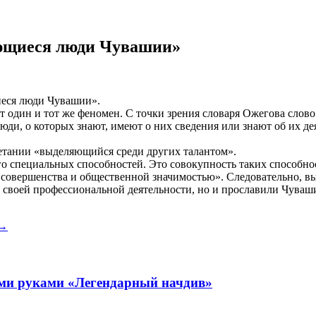
ющиеся люди Чувашии»
еся люди Чувашии».
т один и тот же феномен. С точки зрения словаря Ожегова сло
люди, о которых знают, имеют о них сведения или знают об их 
четании «выделяющийся среди других талантом».
его специальных способностей. Это совокупность таких способн
 совершенства и общественной значимостью». Следовательно, в
в своей профессиональной деятельности, но и прославили Чуваши
→
ими руками «Легендарный начдив»