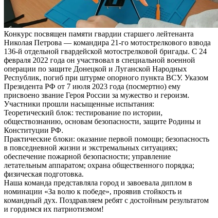
Конкурс посвящен памяти гвардии старшего лейтенанта
Николая Петрова — командира 21-го мотострелкового взвода
136-й отдельной гвардейской мотострелковой бригады. С 24
февраля 2022 года он участвовал в специальной военной
операции по защите Донецкой и Луганской Народных
Республик, погиб при штурме опорного пункта ВСУ. Указом
Президента РФ от 7 июля 2023 года (посмертно) ему
присвоено звание Героя России за мужество и героизм.
Участники прошли насыщенные испытания:
Теоретический блок: тестирование по истории,
обществознанию, основам безопасности, защите Родины и
Конституции РФ.
Практические блоки: оказание первой помощи; безопасность
в повседневной жизни и экстремальных ситуациях;
обеспечение пожарной безопасности; управление
летательным аппаратом; охрана общественного порядка;
физическая подготовка.
Наша команда представляла город и завоевала диплом в
номинации «За волю к победе», проявив стойкость и
командный дух. Поздравляем ребят с достойным результатом
и гордимся их патриотизмом!