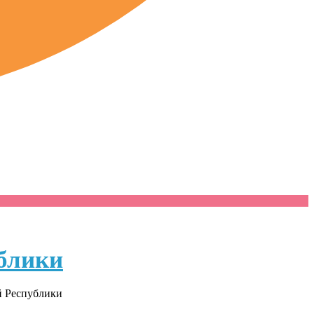
блики
й Республики