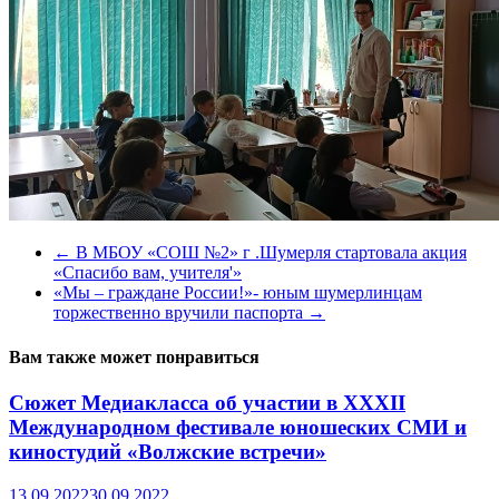
←
В МБОУ «СОШ №2» г .Шумерля стартовала акция
«Спасибо вам, учителя'»
«Мы – граждане России!»- юным шумерлинцам
торжественно вручили паспорта
→
Вам также может понравиться
Cюжет Медиакласса об участии в XXXII
Международном фестивале юношеских СМИ и
киностудий «Волжские встречи»
13.09.2022
30.09.2022