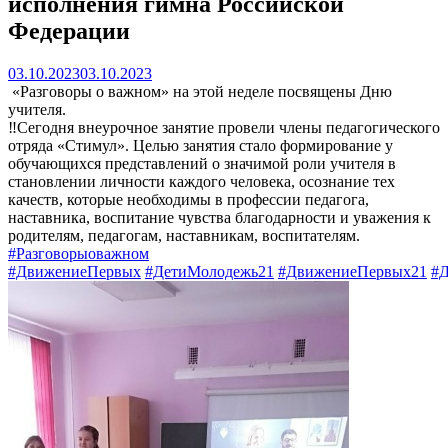
исполнения гимна Российской
Федерации
03.10.2023
03.10.2023
«Разговоры о важном» на этой неделе посвящены Дню
учителя.
‼Сегодня внеурочное занятие провели члены педагогического
отряда «Стимул». Целью занятия стало формирование у
обучающихся представлений о значимой роли учителя в
становлении личности каждого человека, осознание тех
качеств, которые необходимы в профессии педагога,
наставника, воспитание чувства благодарности и уважения к
родителям, педагогам, наставникам, воспитателям.
#Разговорыоважном
#ДвижениеПервых
#ДетиМолодежь21
#ДвижениеПервых21
#