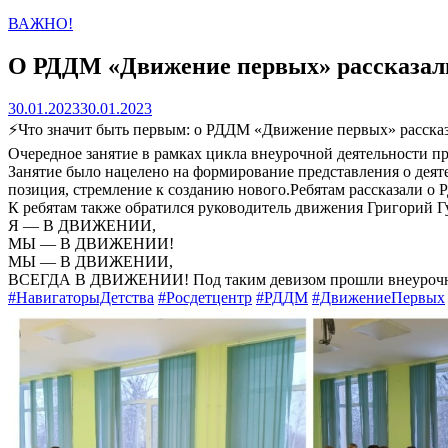
ВАЖНО!
О РДДМ «Движение первых» рассказали
30.01.2023
30.01.2023
⚡Что значит быть первым: о РДДМ «Движение первых» рассказ
Очередное занятие в рамках цикла внеурочной деятельности п
Занятие было нацелено на формирование представления о деят
позиция, стремление к созданию нового.Ребятам рассказали о
К ребятам также обратился руководитель движения Григорий Г
Я — В ДВИЖЕНИИ,
МЫ — В ДВИЖЕНИИ!
МЫ — В ДВИЖЕНИИ,
ВСЕГДА В ДВИЖЕНИИ! Под таким девизом прошли внеурочн
#НавигаторыДетства
#Росдетцентр
#РДДМ
#ДвижениеПервых