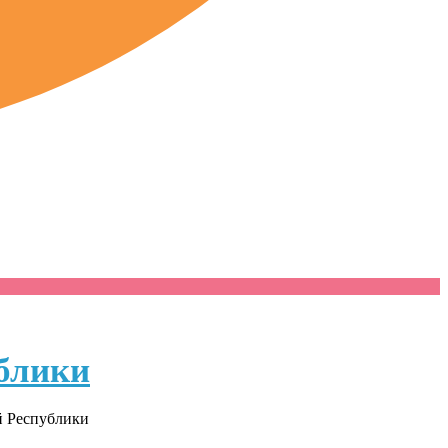
блики
й Республики