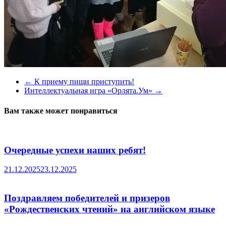
←
К приему пищи приступить!
Интеллектуальная игра «Орлята.Ум»
→
Вам также может понравиться
Очередные успехи наших ребят!
21.12.2025
23.12.2025
Поздравляем победителей и призеров
«Рождественских чтений» на английском языке