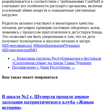
разрабатывается в соответствии с требованиями СанПиН и
учитывает все особенности растущего организма, включая
усиленный обмен веществ и повышенные умственные
нагрузки.
Родители активно участвуют в мониторинге качества
питания, регулярно проверяя состояние обеденных залов,
знакомясь с процессом приготовления и дегустируя блюда.
Это позволяет им быть уверенными в том, что их дети
получают полноценное и вкусное питание в лагере.
#Шумерляшкола2
#МинобразованияЧувашии
#ШумерлинскийМО
←
Разыграны награды Республиканского фестиваля
«Спортивная семья» на призы Главы Чувашии
Поздравление с Днем Республики
→
Вам также может понравиться
В школе №2 г. Шумерля прошло первое
заседание патриотического клуба «Живая
история»