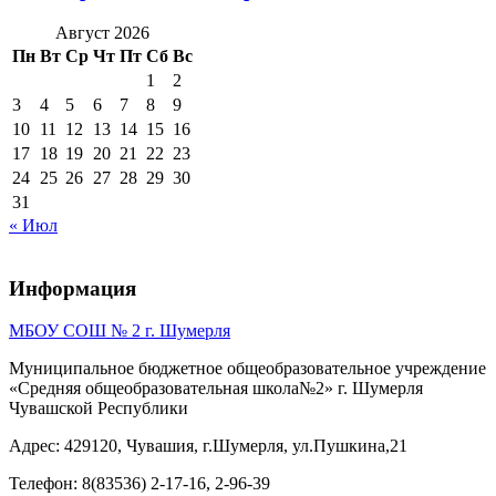
Август 2026
Пн
Вт
Ср
Чт
Пт
Сб
Вс
1
2
3
4
5
6
7
8
9
10
11
12
13
14
15
16
17
18
19
20
21
22
23
24
25
26
27
28
29
30
31
« Июл
Информация
МБОУ СОШ № 2 г. Шумерля
Муниципальное бюджетное общеобразовательное учреждение
«Средняя общеобразовательная школа№2» г. Шумерля
Чувашской Республики
Адрес: 429120, Чувашия, г.Шумерля, ул.Пушкина,21
Телефон: 8(83536) 2-17-16, 2-96-39