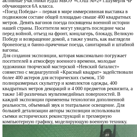
активные участники РДШ МБОУ «СОШ №»2» г.Шумерля ЧР
обучающиеся 6А класса.
«Поезд Победы» – первая в мире иммерсивнная выставка в
подвижном составе общей площадью свыше 400 квадратных
метров. Девять вагонов поезда посвящены военной истории
нашей страны. Посетители могут увидеть последние часы
перед войной, отъезд на фронт, концлагерь, блокаду, Великую
Победу и возвращение домой, а также узнать, как выглядели
бронепоезд и банно-прачечные поезда, санитарный и штабной
вагоны.
Для создания экспозиции, которая максимально погружает
посетителей в атмосферу военного времени, молодые
художники творческой мастерской «Невский баталист»
совместно с медиагруппой «Красный квадрат» задействовали
более 400 актеров для исторических съемок, 150
полноразмерных скульптур и комплектов одежды, 400
квадратных метров декораций и 4 000 предметов реквизита, а
также 140 различных мультимедийных поверхностей. В
каждой экспозиции применены технологии дополненной
реальности, объемный звук и театральное освещение. Для
большей детализации авторы экспозиции использовали
съемки исторических реконструкций и трехмерную
компьютерную графику, моделирующую военную технику.