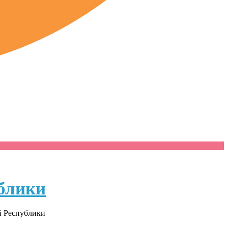
блики
й Республики