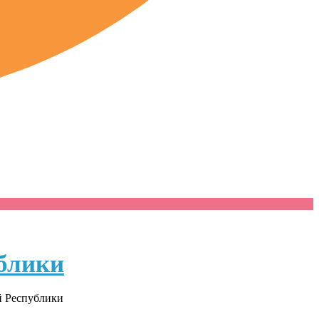
блики
й Республики