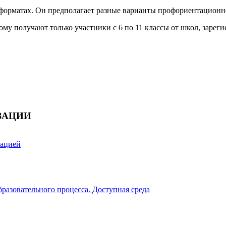
н-форматах. Он предполагает разные варианты профориентационн
му получают только участники с 6 по 11 классы от школ, зарег
ЗАЦИИ
зацией
разовательного процесса. Доступная среда