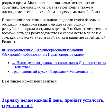
родным краем. Мы говорили о значимых исторических
событиях, повлиявших на развитие региона, а также о
достопримечательностях и богатых ресурсах нашей области.
В завершение занятия школьники подвели итоги беседы и
обсудили, каким они видят будущее своей родной
республики, города и страны в целом. Это была замечательная
возможность для ребят задуматься о своем месте в мире и о
том, как они могут внести свой вклад в развитие своей малой
Родины.
#ШумерлинскийМО
#МинобразованияЧувашии
#ЗахаровМинобразования21
#разговорыоважном
←
Наши дети поздравляют своих пап в День защитника
Отечества!
Традиционный русский праздник Масленица
→
Вам также может понравиться
Зарядку делай каждый день, пройдёт усталость,
грусть и лень!