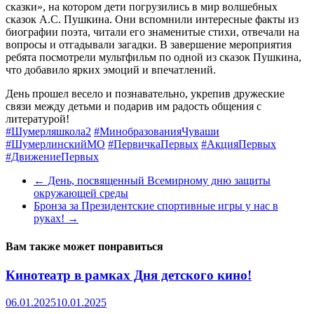
сказки», на котором дети погрузились в мир волшебных
сказок А.С. Пушкина. Они вспомнили интересные факты из
биографии поэта, читали его знаменитые стихи, отвечали на
вопросы и отгадывали загадки. В завершение мероприятия
ребята посмотрели мультфильм по одной из сказок Пушкина,
что добавило ярких эмоций и впечатлений.
День прошел весело и познавательно, укрепив дружеские
связи между детьми и подарив им радость общения с
литературой!
#Шумерляшкола2
#МинобразованияЧуваши
#ШумерлинскийМО
#ПервичкаПервых
#АкцияПервых
#ДвижениеПервых
←
День, посвященный Всемирному дню защиты
окружающей среды
Бронза за Президентские спортивные игры у нас в
руках!
→
Вам также может понравиться
Кинотеатр в рамках Дня детского кино!
06.01.2025
10.01.2025