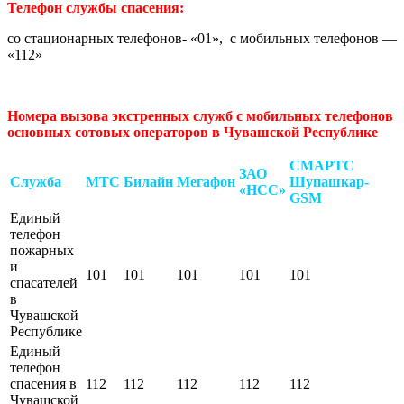
Телефон службы спасения:
со стационарных телефонов- «01», с мобильных телефонов —
«112»
Номера вызова экстренных служб с мобильных телефонов
основных сотовых операторов в Чувашской Республике
СМАРТС
ЗАО
Служба
МТС
Билайн
Мегафон
Шупашкар-
«НСС»
GSM
Единый
телефон
пожарных
и
101
101
101
101
101
спасателей
в
Чувашской
Республике
Единый
телефон
спасения в
112
112
112
112
112
Чувашской