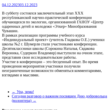
04.12.2023
03.12.2023
В субботу состоялся заключительный этап XXX
республиканской научно-практической конференции
обучающихся по экологии, организованной ГАНОУ «Центр
одаренных детей и молодежи «Эткер» Минобразования
Чувашии.
В рамках реализации программы учебного курса
«Индивидуальный проект» (учитель Гладкова О.Е.) ученики
школы №2 г. Шумерля стали участниками конференции.
Десятиклассники школы (Сорокина Наталья, Сядакова
Вероника, Судеркин Владимир) выступили на очном этапе,
представив свои исследовательские работы.
Участие в конференции – это бесценный опыт. Во время
проведения мероприятия участники получили
неограниченные возможности обменяться комментариями,
взглядами и мыслями.
←
Ура, зима!
Сегодня разговор о важном посвящен Дню добровольца
(волонтера)
→