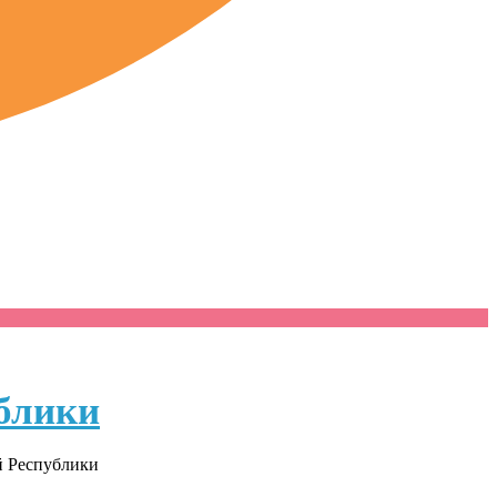
блики
й Республики