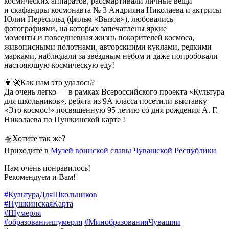
космических аппаратов, рассмартивали личные вещи
и скафандры космонавта № 3 Андрияна Николаева и актрисы
Юлии Пересильд (фильм «Вызов»), любовались
фотографиями, на которых запечатлены яркие
моменты и повседневная жизнь покорителей космоса,
живописными полотнами, авторскиими куклами, редкими
марками, наблюдали за звёздным небом и даже попробовали
настояющую космическую еду!
👨‍🚀Как нам это удалось?
Да очень легко — в рамках Всероссийского проекта «Культура
для школьников», ребята из 9А класса посетили выставку
«Это космос!» посвященную 95 летию со дня рождения А. Г.
Николаева по Пушкинской карте !
🛸Хотите так же?
Приходите в
Музей воинской славы Чувашской Республики
Нам очень понравилось!
Рекомендуем и Вам!
#КультураДляШкольников
#ПушкинскаяКарта
#Шумерля
#образованиешумерля
#МинобразованияЧувашии