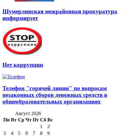
Шумерлинская межрайонная прокуратура
информирует
Нет коррупции
Телефон "горячей линии" по вопросам
незаконных сборов денежных средств в
общеобразовательных организациях
Август 2026
Пн
Вт
Ср
Чт
Пт
Сб
Вс
1
2
3
4
5
6
7
8
9