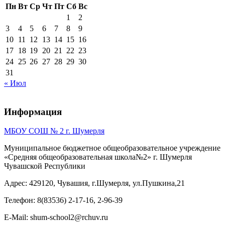
Пн
Вт
Ср
Чт
Пт
Сб
Вс
1
2
3
4
5
6
7
8
9
10
11
12
13
14
15
16
17
18
19
20
21
22
23
24
25
26
27
28
29
30
31
« Июл
Информация
МБОУ СОШ № 2 г. Шумерля
Муниципальное бюджетное общеобразовательное учреждение
«Средняя общеобразовательная школа№2» г. Шумерля
Чувашской Республики
Адрес: 429120, Чувашия, г.Шумерля, ул.Пушкина,21
Телефон: 8(83536) 2-17-16, 2-96-39
E-Mail: shum-school2@rchuv.ru