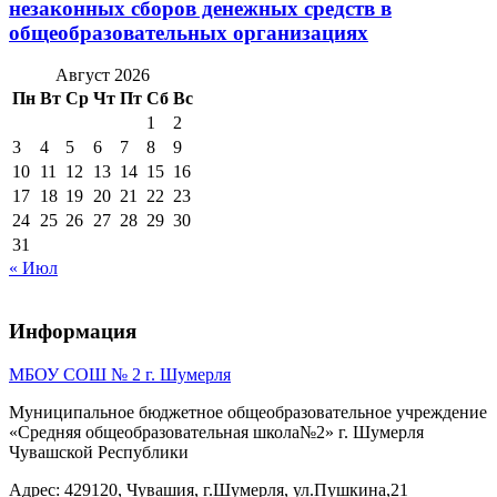
незаконных сборов денежных средств в
общеобразовательных организациях
Август 2026
Пн
Вт
Ср
Чт
Пт
Сб
Вс
1
2
3
4
5
6
7
8
9
10
11
12
13
14
15
16
17
18
19
20
21
22
23
24
25
26
27
28
29
30
31
« Июл
Информация
МБОУ СОШ № 2 г. Шумерля
Муниципальное бюджетное общеобразовательное учреждение
«Средняя общеобразовательная школа№2» г. Шумерля
Чувашской Республики
Адрес: 429120, Чувашия, г.Шумерля, ул.Пушкина,21