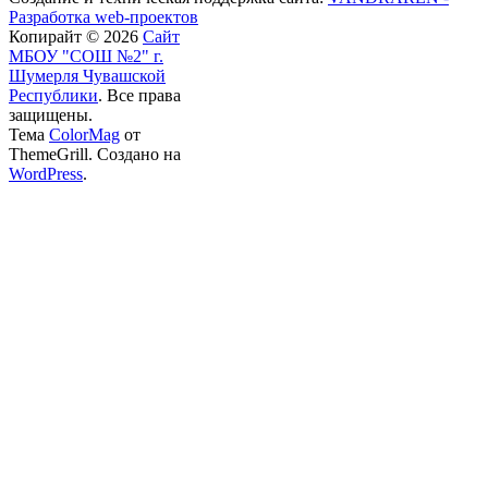
Разработка web-проектов
Копирайт © 2026
Сайт
МБОУ "СОШ №2" г.
Шумерля Чувашской
Республики
. Все права
защищены.
Тема
ColorMag
от
ThemeGrill. Создано на
WordPress
.