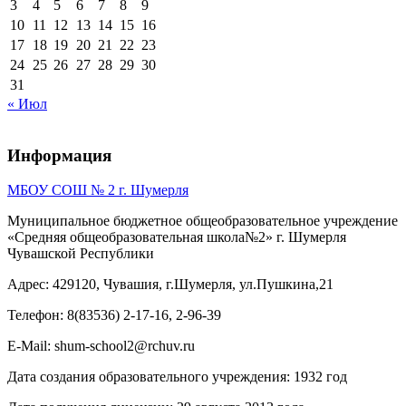
3
4
5
6
7
8
9
10
11
12
13
14
15
16
17
18
19
20
21
22
23
24
25
26
27
28
29
30
31
« Июл
Информация
МБОУ СОШ № 2 г. Шумерля
Муниципальное бюджетное общеобразовательное учреждение
«Средняя общеобразовательная школа№2» г. Шумерля
Чувашской Республики
Адрес: 429120, Чувашия, г.Шумерля, ул.Пушкина,21
Телефон: 8(83536) 2-17-16, 2-96-39
E-Mail: shum-school2@rchuv.ru
Дата создания образовательного учреждения: 1932 год