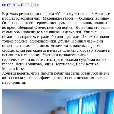
08.05.2024
10.05.2024
В рамках реализации проекта «Уроки мужества» в 3 А классе
прошёл классный час «Маленькие герои — большой войны»
Он был посвящён героям-пионерам, совершившим подвиги
во время Великой Отечественной войны. До войны это были
самые обыкновенные мальчишки и девчонки. Учились,
помогали старшим, играли, бегали-прыгали. Их имена знали
только родные, одноклассники, друзья. Пришёл час – они
показали, каким огромным может стать маленькое детское
сердце, когда разгорается в нем священная любовь к Родине и
ненависть к её врагам. Ученики познакомились с
героическими и вместе с тем трагическими судьбами юных
героев: Лени Голикова, Зины Портновой, Вали Котика,
Марата Казея.
Хочется верить, что в памяти ребят навсегда останутся имена
юных солдат, с биографиями которых они познакомились на
мероприятии.