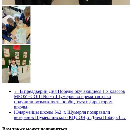
←
В преддверии Дня Победы обучающиеся 1-х классов
МБОУ «СОШ №2» г.Шумерля во время завтрака
получили возможность пообщаться с директором
школы.
Юнармейцы школы №2 г. Шумерля поздравили
ветеранов Шумерлинского КЦСОН, с Днем Победы!
→
Вам также может понравиться