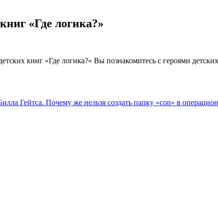
книг «Где логика?»
детских книг
«Где
логика?» Вы познакомитесь с
героями детских
илла Гейтса. Почему же нельзя создать папку «con» в операцио