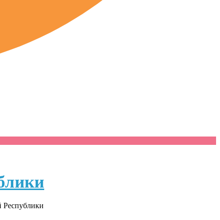
блики
й Республики