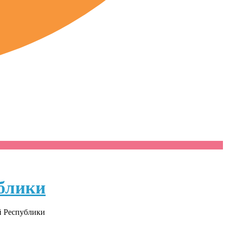
блики
й Республики