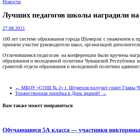
Новости
Лучших педагогов школы наградили на
27.08.2021
100 лет системе образования города Шумерля: с уважением к 
приняли участие руководители школ, организаций дополнитель
Отличившимся педагогам на конференции были вручены нагр
образования и молодежной политики Чувашской Республики за
грамотой отдела образования и молодежной политики админис
←
МБОУ «СОШ № 2» г. Шумерля получит грант Главы Чу
Торжественная линейка в День знаний!
→
Вам также может понравиться
Обучающиеся 5А класса — участники викторины 