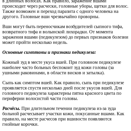
в длинных волосах. Как правило, заражение вшами
происходит через расчески, головные уборы, щетки для волос.
Также возможен и переход паразита с одного человека на
другого. Головные вши чрезвычайно проворны.
Вши могут быть переносчикам возбудителей сыпного тифа,
возвратного тифа и волынской лихорадки. От момента
заражения вшами (педикулезом) до первых признаков болезни
может пройти несколько недель.
Основные симптомы и признаки педикулеза:
Кожный зуд в месте укуса вшей. При головном педикулезе
наиболее часто больных беспокоит зуд кожи головы (за
ушными раковинами, в области висков и затылка).
Сыпь как симптом вшей. Как правило, сыпь при педикулезе
проявляется спустя несколько дней после укусов вшей. Для
головного педикулеза характерны пятна красного цвета по
периферии волосистой части головы.
Расчёсы.
При длительном течении педикулеза из-за зуда
больной расчесывает участки кожи, покусанные вшами. Как
правило, на месте расчесов при вшивости появляются
гнойные корочки.