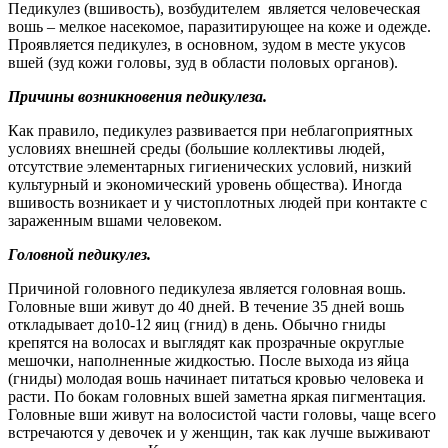
Педикулез (вшивость), возбудителем является человеческая
вошь – мелкое насекомое, паразитирующее на коже и одежде.
Проявляется педикулез, в основном, зудом в месте укусов
вшей (зуд кожи головы, зуд в области половых органов).
Причины возникновения педикулеза.
Как правило, педикулез развивается при неблагоприятных
условиях внешней среды (большие коллективы людей,
отсутствие элементарных гигиенических условий, низкий
культурный и экономический уровень общества). Иногда
вшивость возникает и у чистоплотных людей при контакте с
зараженным вшами человеком.
Головной педикулез.
Причиной головного педикулеза является головная вошь.
Головные вши живут до 40 дней. В течение 35 дней вошь
откладывает до10-12 яиц (гнид) в день. Обычно гниды
крепятся на волосах и выглядят как прозрачные округлые
мешочки, наполненные жидкостью. После выхода из яйца
(гниды) молодая вошь начинает питаться кровью человека и
расти. По бокам головных вшей заметна яркая пигментация.
Головные вши живут на волосистой части головы, чаще всего
встречаются у девочек и у женщин, так как лучше выживают