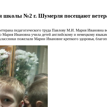
я школы №2 г. Шумерля посещают ветера
ветерана педагогического труда Павлову М.И. Мария Ивановна в
что Мария Ивановна учила детей английскому и немецкому языка
ссники пожелали Марии Ивановне крепкого здоровья, благопол