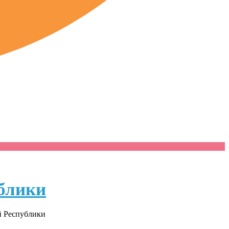
блики
й Республики