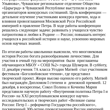
Ульянова», Чувашское региональное отделение Общества
«Царьград» в Чувашской Республике выступили в роли
организаторов конкурсных состязаний. Цель конференции —
детальное изучение участниками конкурса причин, хода и
влияния провозглашения Московской Руси Российской
империей в правление Петра. В ходе работы конференции
решались следующие задачи: развивать у учащихся чувство
патриотизма и любви к Родине — России; повышать интерес
учащихся к российской истории и науке, усвоению мировых
основ научных знаний.
По итогам работы школьники выяснили, что многовековая
история России богата разнообразными личностями. Для
участия в очный тур на мероприятия были приглашены
обучающиеся МБОУ « СОШ №2» города Шумерля. В субботу,
11 декабря ученик 7А класса Угодин Матвей стал участником
фестиваля «Боголюбовские чтения», где представил
творческий проект. Жюри высоко оценило его работу. Матвей
был награждён Дипломом I степени и денежной премией. 12
декабря, в воскресенье, Сокол Полина и Кочнева Мария
представили научную работу «Внутренняя политика Петра I и
Россия» на XXI республиканском конкурсе научно-
исследовательских и творческих работ «Великие сыны
России: Петр I – реформатор Государства российского»,
посвященный 300-летию провозглашения России империей.