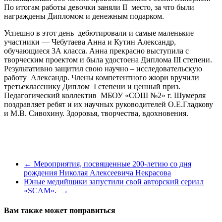
По итогам работы девочки заняли II место, за что были
награждены Дипломом и денежным подарком.
Успешно в этот день дебютировали и самые маленькие
участники — Чебутаева Анна и Кутин Александр,
обучающиеся 3А класса. Анна прекрасно выступила с
творческим проектом и была удостоена Диплома III степени.
Результативно защитил свою научно – исследовательскую
работу Александр. Члены компетентного жюри вручили
третьекласснику Диплом I степени и ценный приз.
Педагогический коллектив МБОУ «СОШ №2» г. Шумерля
поздравляет ребят и их научных руководителей О.Е.Гладкову
и М.В. Сивохину. Здоровья, творчества, вдохновения.
←
Мероприятия, посвященные 200-летию со дня
рождения Николая Алексеевича Некрасова
Юные медийщики запустили свой авторский сериал
«SCAM».
→
Вам также может понравиться