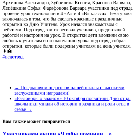
Архипова Александра, Зубрилина Ксения, Краснова Варвара,
Лепёшкина Софья, Фарафонова Варвара участники пед отряда
провели урок технологии в 4 «А» и 4 «В» классах. Тема урока
заключалась в том, что бы сделать красивые праздничные
открытки ко Дню Учителя. Урок начался знакомством с
ребятами. Пед отряд заинтересовал учеников, предстоящей
работой и настроил на урок. В открытки дети вложили свою
любовь к учителям и по окончанию урока пед отряд собрал
открытки, которые были подарены учителям на день учителя.
👩‍🏫
#педотряд
←
Поздравляем педагогов нашей школы с высокими
заслуженными наградами!
«Разговоры о важном» 10 октября посвятили Дню отца:
школьники узнали об истории праздника и роли отца в
семье
→
Вам также может понравиться
Участниками акции «Чтобы помнили…»