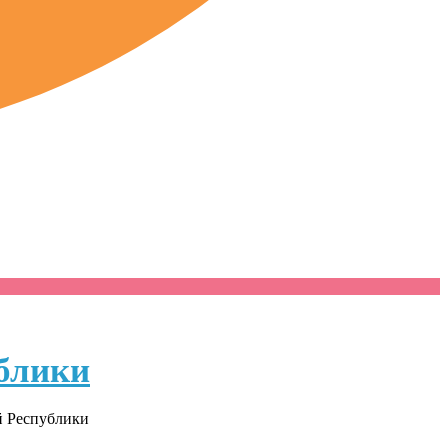
блики
й Республики