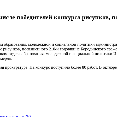
сле победителей конкурса рисунков, п
м образования, молодежной и социальной политики администр
рс рисунков, посвященного 210-й годовщине Бородинского сра
иком отдела образования, молодежной и социальной политики 
мерля.
окуратура. На конкурс поступило более 80 работ. В октябре в
ющихся школы №2