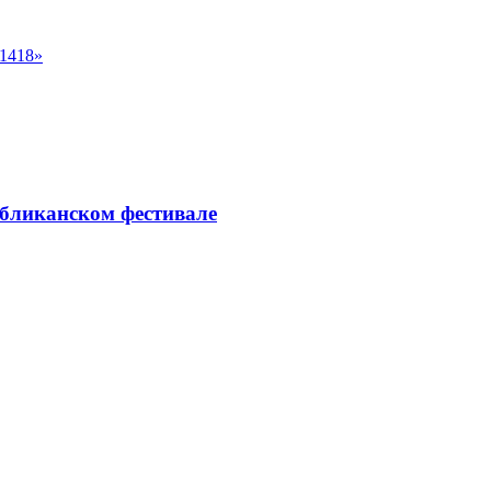
«1418»
убликанском фестивале