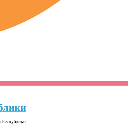
блики
й Республики