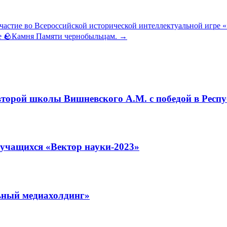
частие во Всероссийской исторической интеллектуальной игре 
ке 🪨Камня Памяти чернобыльцам.
→
торой школы Вишневского А.М. с победой в Респ
 учащихся «Вектор науки-2023»
ьный медиахолдинг»