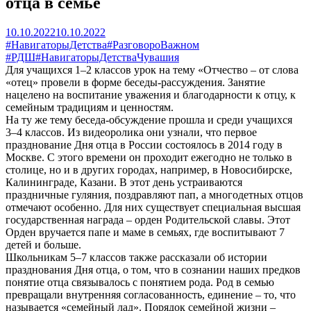
отца в семье
10.10.2022
10.10.2022
#НавигаторыДетства
#РазговороВажном
#РДШ
#НавигаторыДетстваЧувашия
Для учащихся 1–2 классов урок на тему «Отчество – от слова
«отец» провели в форме беседы-рассуждения. Занятие
нацелено на воспитание уважения и благодарности к отцу, к
семейным традициям и ценностям.
На ту же тему беседа-обсуждение прошла и среди учащихся
3–4 классов. Из видеоролика они узнали, что первое
празднование Дня отца в России состоялось в 2014 году в
Москве. С этого времени он проходит ежегодно не только в
столице, но и в других городах, например, в Новосибирске,
Калининграде, Казани. В этот день устраиваются
праздничные гуляния, поздравляют пап, а многодетных отцов
отмечают особенно. Для них существует специальная высшая
государственная награда – орден Родительской славы. Этот
Орден вручается папе и маме в семьях, где воспитывают 7
детей и больше.
Школьникам 5–7 классов также рассказали об истории
празднования Дня отца, о том, что в сознании наших предков
понятие отца связывалось с понятием рода. Род в семью
превращали внутренняя согласованность, единение – то, что
называется «семейный лад». Порядок семейной жизни –