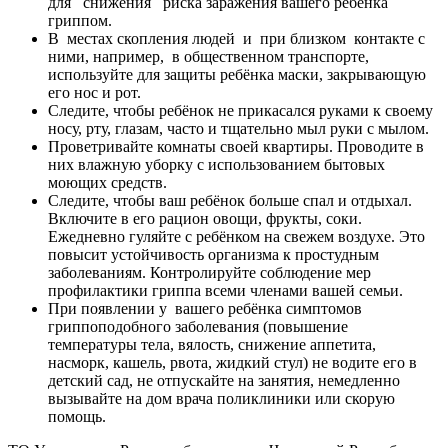
для снижения риска заражения вашего ребёнка
гриппом.
В местах скопления людей и при близком контакте с
ними, например, в общественном транспорте,
используйте для защиты ребёнка маски, закрывающую
его нос и рот.
Следите, чтобы ребёнок не прикасался руками к своему
носу, рту, глазам, часто и тщательно мыл руки с мылом.
Проветривайте комнаты своей квартиры. Проводите в
них влажную уборку с использованием бытовых
моющих средств.
Следите, чтобы ваш ребёнок больше спал и отдыхал.
Включите в его рацион овощи, фрукты, соки.
Ежедневно гуляйте с ребёнком на свежем воздухе. Это
повысит устойчивость организма к простудным
заболеваниям. Контролируйте соблюдение мер
профилактики гриппа всеми членами вашей семьи.
При появлении у вашего ребёнка симптомов
гриппоподобного заболевания (повышение
температуры тела, вялость, снижение аппетита,
насморк, кашель, рвота, жидкий стул) не водите его в
детский сад, не отпускайте на занятия, немедленно
вызывайте на дом врача поликлиники или скорую
помощь.