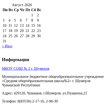
Август 2026
Пн
Вт
Ср
Чт
Пт
Сб
Вс
1
2
3
4
5
6
7
8
9
10
11
12
13
14
15
16
17
18
19
20
21
22
23
24
25
26
27
28
29
30
31
« Июл
Информация
МБОУ СОШ № 2 г. Шумерля
Муниципальное бюджетное общеобразовательное учреждение
«Средняя общеобразовательная школа№2» г. Шумерля
Чувашской Республики
Адрес: 429120, Чувашия, г.Шумерля, ул.Пушкина,21
Телефон: 8(83536) 2-17-16, 2-96-39