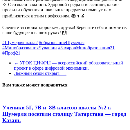
🔹 Осознали важность Здоровой среды и выяснили, какие
профили обучения и школьные предметы помогут нам
приблизиться к этим профессиям. 📚👩‍🔬
Следите за своим здоровьем, друзья! Берегите себя и помните:
ваше будущее в ваших руках! 🙌
#Шумерляшкола2
#образованиеШумерля
#МинобразованияЧувашии
#ЗахаровМинобразования21
#Проф21
←
УРОК ЦИФРЫ — всероссийский образовательный
проект в сфере цифровой экономики.
Лыжный сезон открыт!
→
Вам также может понравиться
Ученики 5Г, 7В и 8В классов школы №2 г.
Шумерля посетили столицу Татарстана — город
Казань