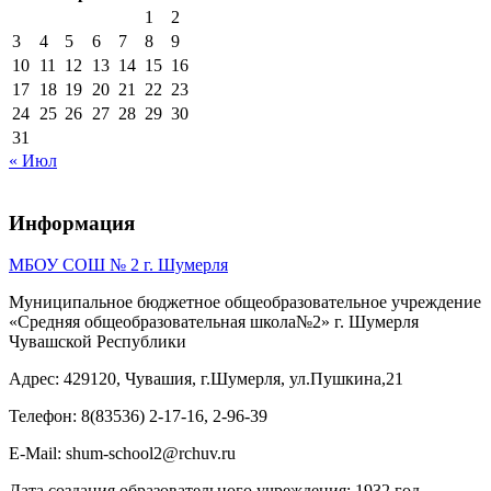
1
2
3
4
5
6
7
8
9
10
11
12
13
14
15
16
17
18
19
20
21
22
23
24
25
26
27
28
29
30
31
« Июл
Информация
МБОУ СОШ № 2 г. Шумерля
Муниципальное бюджетное общеобразовательное учреждение
«Средняя общеобразовательная школа№2» г. Шумерля
Чувашской Республики
Адрес: 429120, Чувашия, г.Шумерля, ул.Пушкина,21
Телефон: 8(83536) 2-17-16, 2-96-39
E-Mail: shum-school2@rchuv.ru
Дата создания образовательного учреждения: 1932 год