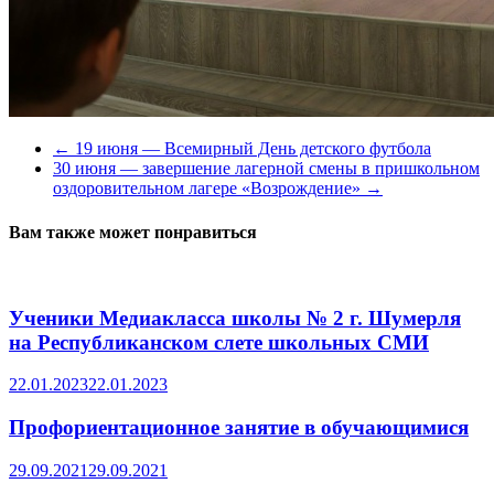
←
19 июня — Всемирный День детского футбола
30 июня — завершение лагерной смены в пришкольном
оздоровительном лагере «Возрождение»
→
Вам также может понравиться
Ученики Медиакласса школы № 2 г. Шумерля
на Республиканском слете школьных СМИ
22.01.2023
22.01.2023
Профориентационное занятие в обучающимися
29.09.2021
29.09.2021