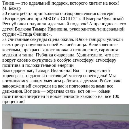
Танец — это идеальный подарок, которого хватит на всех!
М. Бежар
20 июня ребята пришкольного оздоровительного лагеря
«Возрождение» при МБОУ » СОШ 2″ г. Шумерля Чувашской
Республики получили идеальный подарок! А преподнесла его
детям Волкова Тамара Ивановна, руководитель танцевальной
студии «Птица Феникс».
За считанные секунды сцена ожила. Юные танцоры увлекли
всех присутствующих своей магией танца. Великолепные
костюмы, прекрасная постановка и исполнение, гармония
музыки и танца. Публика очарована. Удивительно, что все
вокруг словно окунулись в особую атмосферу: атмосферу
позитива и положительной энергии
Благодарим вас, Тамара Ивановна! Вы — прекрасный
хореограф, педагог и настоящий мастер своего дела! Мы
восхищаемся вашим умением работать с детьми. Ребята как
заворожённый смотрели на вас и повторяли за вами все
движения. Вот она — обратная связь, вот он — обмен
позитивной энергией и вовлечённость каждого на все 100
процентов!