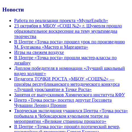
Новости
Работа по реализации проекта «МультEnglich»
23 октрября в МБОУ «СОШ №2» г. Шумерля прошло
образовательное воскресение на тему мультимедиа
творчества
В Центре «Точка роста» прошел урок по произведнию
М. Булгакова «Мастер и Маргарита»
Игры на свежем воздухе
В Центре «Точка роста» прошли мастер-классы по
дизайну
Диплом победителя в номинации «Лучший школьный
видео холдинг»
Педагоги ТОЧКИ РОСТА «МБОУ «СОШ№2» —
призёры республиканского методического конкурса
«Лучший урок/занятие в Точке Роста»
Занятия от выпускников Химического института КФУ
Центр «Точка роста» посетил депутат Госсовета
Чувашии Леонид Пронин
Творческая экспедиция учащихся Центра «Точка роста»
побывала в Чебоксарском кукольном театре на
мероприятии «Великие страницы прошлого»
В Центре «Точка роста» прошёл поэтический вечер,
посвящённый творчеству Сергея Есенина.