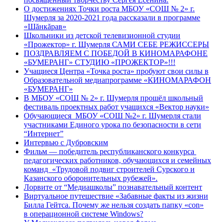
О достижениях Точки роста МБОУ «СОШ № 2» г.
Шумерля за 2020-2021 года рассказали в программе
«Шăнкăрав»
Школьники из детской телевизионной студии
«Прожектор» г. Шумерля САМИ СЕБЕ РЕЖИССЕРЫ
ПОЗДРАВЛЯЕМ С ПОБЕДОЙ В КИНОМАРАФОНЕ
«БУМЕРАНГ» СТУДИЮ «ПРОЖЕКТОР»!!!
Учащиеся Центра «Точка роста» пробуют свои силы в
Образовательной медиапрограмме «КИНОМАРАФОН
«БУМЕРАНГ»
В МБОУ «СОШ № 2» г. Шумерля прошёл школьный
фестиваль проектных работ учащихся «Вектор науки»
Обучающиеся МБОУ «СОШ №2» г. Шумерля стали
участниками Единого урока по безопасности в сети
“Интернет”
Интервью с Дубровским
Фильм — победитель республиканского конкурса
педагогических работников, обучающихся и семейных
команд «Трудовой подвиг строителей Сурского и
Казанского оборонительных рубежей».
Лорвите от “Медиашколы” познавательный контент
Виртуальное путешествие «Забавные факты из жизни
Билла Гейтса. Почему же нельзя создать папку «con»
в операционной системе Windows?