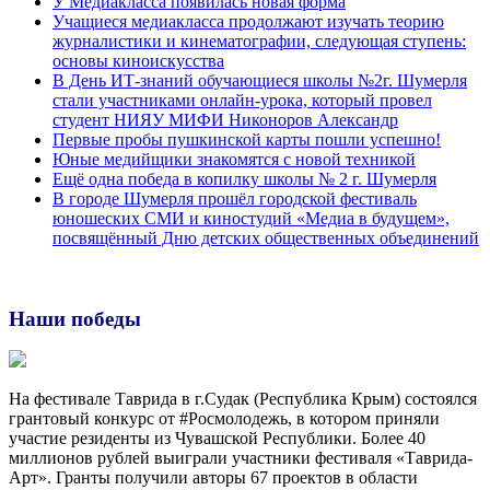
У Медиакласса появилась новая форма
Учащиеся медиакласса продолжают изучать теорию
журналистики и кинематографии, следующая ступень:
основы киноискусства
В День ИТ-знаний обучающиеся школы №2г. Шумерля
стали участниками онлайн-урока, который провел
студент НИЯУ МИФИ Никоноров Александр
Первые пробы пушкинской карты пошли успешно!
Юные медийщики знакомятся с новой техникой
Ещё одна победа в копилку школы № 2 г. Шумерля
В городе Шумерля прошёл городской фестиваль
юношеских СМИ и киностудий «Медиа в будущем»,
посвящённый Дню детских общественных объединений
Наши победы
На фестивале Таврида в г.Судак (Республика Крым) состоялся
грантовый конкурс от #Росмолодежь, в котором приняли
участие резиденты из Чувашской Республики. Более 40
миллионов рублей выиграли участники фестиваля «Таврида-
Арт». Гранты получили авторы 67 проектов в области