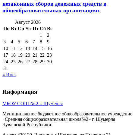
незаконных сборов денежных средств в
общеобразовательных организациях
Август 2026
Пн
Вт
Ср
Чт
Пт
Сб
Вс
1
2
3
4
5
6
7
8
9
10
11
12
13
14
15
16
17
18
19
20
21
22
23
24
25
26
27
28
29
30
31
« Июл
Информация
МБОУ СОШ № 2 г. Шумерля
Муниципальное бюджетное общеобразовательное учреждение
«Средняя общеобразовательная школа№2» г. Шумерля
Чувашской Республики
Адрес: 429120, Чувашия, г.Шумерля, ул.Пушкина,21