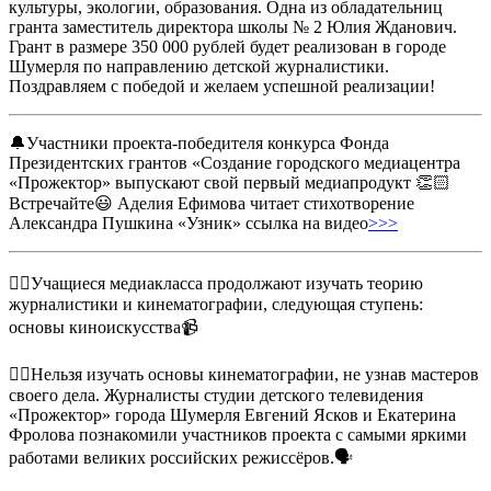
культуры, экологии, образования. Одна из обладательниц
гранта заместитель директора школы № 2 Юлия Жданович.
Грант в размере 350 000 рублей будет реализован в городе
Шумерля по направлению детской журналистики.
Поздравляем с победой и желаем успешной реализации!
🔔Участники проекта-победителя конкурса Фонда
Президентских грантов «Создание городского медиацентра
«Прожектор» выпускают свой первый медиапродукт 👏🏻
Встречайте😃 Аделия Ефимова читает стихотворение
Александра Пушкина «Узник» ссылка на видео
>>>
☝🏻Учащиеся медиакласса продолжают изучать теорию
журналистики и кинематографии, следующая ступень:
основы киноискусства📹
☝🏻Нельзя изучать основы кинематографии, не узнав мастеров
своего дела. Журналисты студии детского телевидения
«Прожектор» города Шумерля Евгений Ясков и Екатерина
Фролова познакомили участников проекта с самыми яркими
работами великих российских режиссёров.🗣