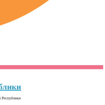
блики
й Республики