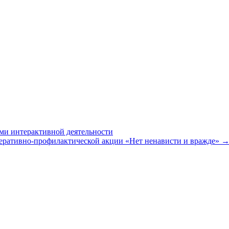
ми интерактивной деятельности
перативно-профилактической акции «Нет ненависти и вражде»