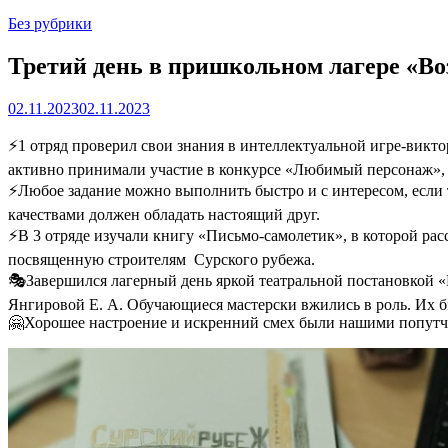
Без рубрики
Третий день в пришкольном лагере «В
02.11.2023
02.11.2023
⚡1 отряд проверил свои знания в интеллектуальной игре-викт
активно принимали участие в конкурсе «Любимый персонаж», 
⚡Любое задание можно выполнить быстро и с интересом, если те
качествами должен обладать настоящий друг.
⚡В 3 отряде изучали книгу «Письмо-самолетик», в которой рас
посвященную строителям Сурского рубежа.
🎭Завершился лагерный день яркой театральной постановкой «
Янгировой Е. А. Обучающиеся мастерски вжились в роль. Их б
🤗Хорошее настроение и искренний смех были нашими попутч