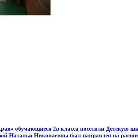
рая» обучающиеся 2в класса посетили Детскую шк
вой Натальи Николаевны был направлен на расши