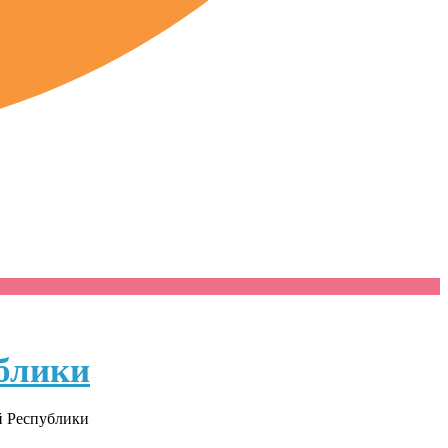
блики
й Республики