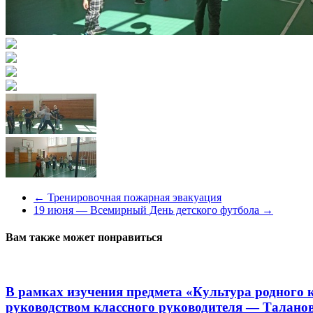
←
Тренировочная пожарная эвакуация
19 июня — Всемирный День детского футбола
→
Вам также может понравиться
В рамках изучения предмета «Культура родного к
руководством классного руководителя — Талано