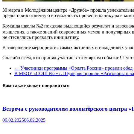
30 марта в Молодёжном центре «Дружба» прошла увлекательна
предоставив отличную возможность провести каникулы в комп
Команда школы №2 показала выдающийся результат и завоевала
мышления, а также знаний современных мемов и популярных ш
не стеснялись проявлять инициативу.
В завершение мероприятия самых активных и находчивых участ
Спасибо всем, кто принял участие в этом ярком событии! Пу
←
Участники программы «Орлята России» провели обед 
В МБОУ «СОШ №2» г. Шумерля прошли «Разговоры о важ
Вам также может понравиться
Встреча с руководителем волонтёрского центр
06.02.2025
06.02.2025