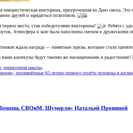
я юмористическая викторина, приуроченная ко Дню смеха. Это
ании друзей и зарядиться позитивом.
 первое место, став победителями викторины!
Ребята с уд
уток. Атмосфера в зале была наполнена смехом и дружескими о
ников ждала награда — памятные призы, которые стали приятны
сть ваши каникулы будут такими же насыщенными и радостными!
с директором школы,
ном», посвящённые 65-летию первого полёта человека в косм
а «Помощь СВОиМ. Шумерля» Натальей Прониной