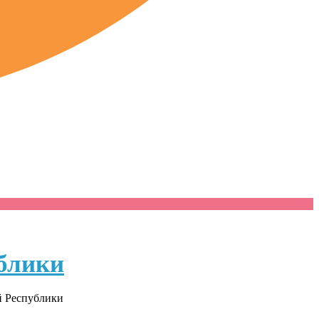
блики
й Республики