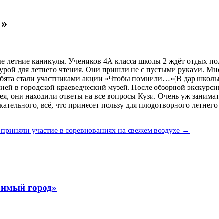
…»
 летние каникулы. Учеников 4А класса школы 2 ждёт отдых под
турой для летнего чтения. Они пришли не с пустыми руками. М
стали участниками акции «Чтобы помнили…»(В дар школьной
ией в городской краеведческий музей. После обзорной экскурси
я, они находили ответы на все вопросы Кузи. Очень уж занимат
ательного, всё, что принесет пользу для плодотворного летнего
 приняли участие в соревнованиях на свежем воздухе
→
бимый город»