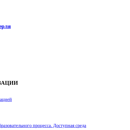
ерля
ЗАЦИИ
зацией
разовательного процесса. Доступная среда