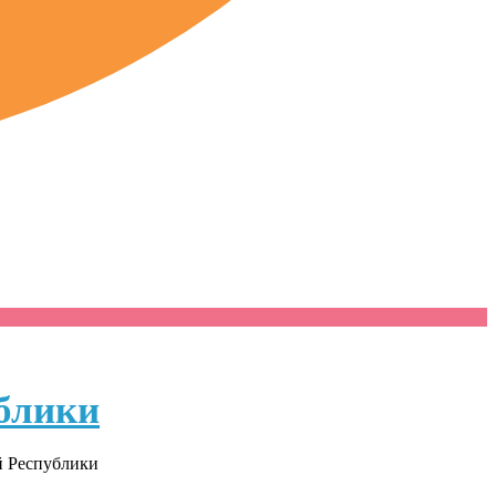
блики
й Республики