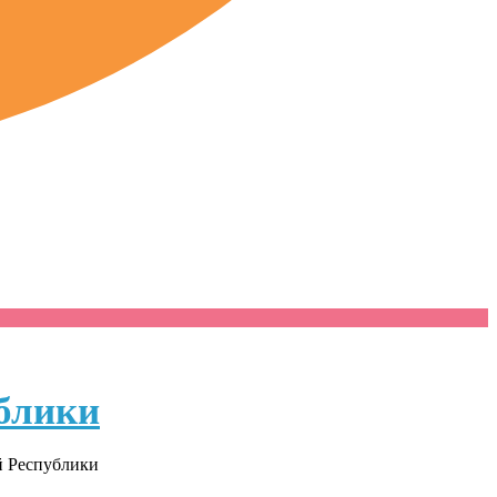
блики
й Республики