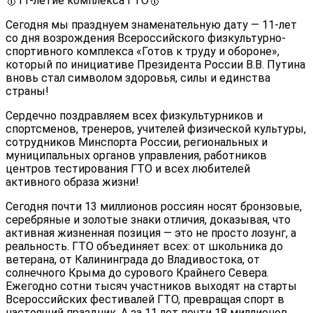
🥇11-летие комплекса ГТО🥇
Сегодня мы празднуем знаменательную дату — 11-лет
со дня возрождения Всероссийского физкультурно-
спортивного комплекса «Готов к труду и обороне»,
который по инициативе Президента России В.В. Путина
вновь стал символом здоровья, силы и единства
страны!
Сердечно поздравляем всех физкультурников и
спортсменов, тренеров, учителей физической культуры,
сотрудников Минспорта России, региональных и
муниципальных органов управления, работников
центров тестирования ГТО и всех любителей
активного образа жизни!
Сегодня почти 13 миллионов россиян носят бронзовые,
серебряные и золотые знаки отличия, доказывая, что
активная жизненная позиция — это не просто лозунг, а
реальность. ГТО объединяет всех: от школьника до
ветерана, от Калининграда до Владивостока, от
солнечного Крыма до сурового Крайнего Севера.
Ежегодно сотни тысяч участников выходят на старты
Всероссийских фестивалей ГТО, превращая спорт в
настоящий праздник. А за 11 лет почти 18 миллионов