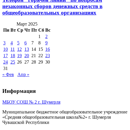
незаконных сборов денежных средств в
общеобразовательных организациях
Март 2025
Пн
Вт
Ср
Чт
Пт
Сб
Вс
1
2
3
4
5
6
7
8
9
10
11
12
13
14
15
16
17
18
19
20
21
22
23
24
25
26
27
28
29
30
31
« Фев
Апр »
Информация
МБОУ СОШ № 2 г. Шумерля
Муниципальное бюджетное общеобразовательное учреждение
«Средняя общеобразовательная школа№2» г. Шумерля
Чувашской Республики