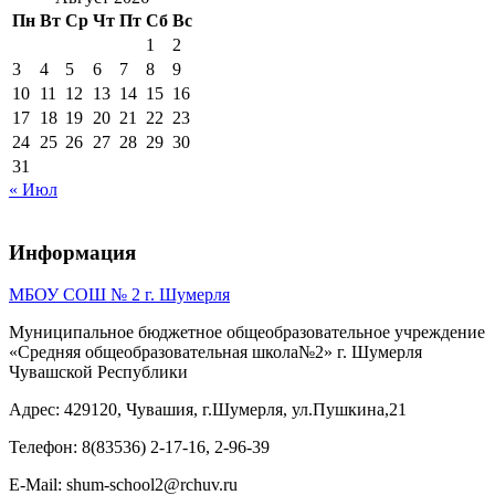
Пн
Вт
Ср
Чт
Пт
Сб
Вс
1
2
3
4
5
6
7
8
9
10
11
12
13
14
15
16
17
18
19
20
21
22
23
24
25
26
27
28
29
30
31
« Июл
Информация
МБОУ СОШ № 2 г. Шумерля
Муниципальное бюджетное общеобразовательное учреждение
«Средняя общеобразовательная школа№2» г. Шумерля
Чувашской Республики
Адрес: 429120, Чувашия, г.Шумерля, ул.Пушкина,21
Телефон: 8(83536) 2-17-16, 2-96-39
E-Mail: shum-school2@rchuv.ru