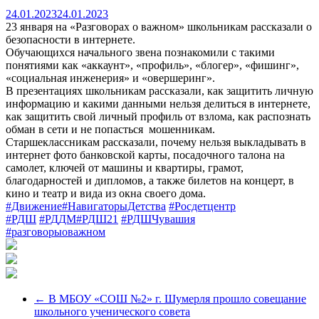
24.01.2023
24.01.2023
23 января на «Разговорах о важном» школьникам рассказали о
безопасности в интернете.
Обучающихся начального звена познакомили с такими
понятиями как «аккаунт», «профиль», «блогер», «фишинг»,
«социальная инженерия» и «овершеринг».
В презентациях школьникам рассказали, как защитить личную
информацию и какими данными нельзя делиться в интернете,
как защитить свой личный профиль от взлома, как распознать
обман в сети и не попасться мошенникам.
Старшеклассникам рассказали, почему нельзя выкладывать в
интернет фото банковской карты, посадочного талона на
самолет, ключей от машины и квартиры, грамот,
благодарностей и дипломов, а также билетов на концерт, в
кино и театр и вида из окна своего дома.
#Движение
#НавигаторыДетства
#Росдетцентр
#РДШ
#РДДМ
#РДШ21
#РДШЧувашия
#разговорыоважном
←
В МБОУ «СОШ №2» г. Шумерля прошло совещание
школьного ученического совета