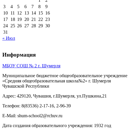
1
2
3
4
5
6
7
8
9
10
11
12
13
14
15
16
17
18
19
20
21
22
23
24
25
26
27
28
29
30
31
« Июл
Информация
МБОУ СОШ № 2 г. Шумерля
Муниципальное бюджетное общеобразовательное учреждение
«Средняя общеобразовательная школа№2» г. Шумерля
Чувашской Республики
Адрес: 429120, Чувашия, г.Шумерля, ул.Пушкина,21
Телефон: 8(83536) 2-17-16, 2-96-39
E-Mail: shum-school2@rchuv.ru
Дата создания образовательного учреждения: 1932 год