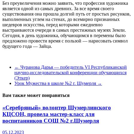
Без преувеличения можно заявить, что профессия художника
является одной из самых древних. За все время своего
существования она прошла долгий путь от простых рисунков,
выполненных углем на стенах, до всемирно признанных
шедевров искусства, перед которыми ежедневно
выстраиваются очереди в самых престижных музеях Земли.
Сегодня, в день художника, обучающимся в перемены было
предложено провести время с пользой — нарисовать символ
будущего года — Зайца.
←
Чуранова Дарья — победитель VI Республиканской
научно-исследовательской конференции обучающихся
(Эткер)
Урок Мужества в школе №2 г. Шумерля
→
Вам также может понравиться
«Серебряный» волонтер Шумерлинского
КЦСОН, провела мастер-класс для
воспитанников СОШ №2 г.Шумерля
05.12.2023