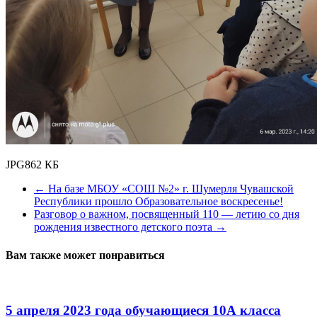
JPG
862 КБ
←
На базе МБОУ «СОШ №2» г. Шумерля Чувашской
Республики прошло Образовательное воскресенье!
Разговор о важном, посвященный 110 — летию со дня
рождения известного детского поэта
→
Вам также может понравиться
5 апреля 2023 года обучающиеся 10А класса