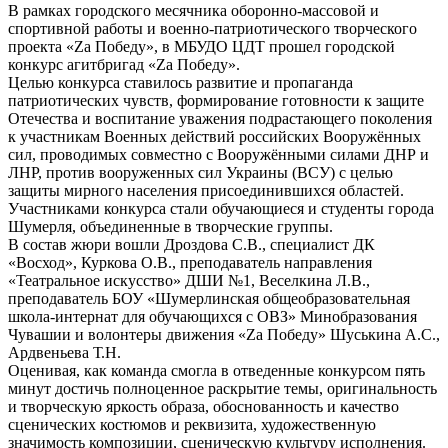
В рамках городского месячника оборонно-массовой и
спортивной работы и военно-патриотического творческого
проекта «Zа Победу», в МБУДО ЦДТ прошел городской
конкурс агитбригад «Zа Победу».
Целью конкурса ставилось развитие и пропаганда
патриотических чувств, формирование готовности к защите
Отечества и воспитание уважения подрастающего поколения
к участникам Военных действий российских Вооружённых
сил, проводимых совместно с Вооружёнными силами ДНР и
ЛНР, против вооруженных сил Украины (ВСУ) с целью
защиты мирного населения присоединившихся областей.
Участниками конкурса стали обучающиеся и студенты города
Шумерля, объединенные в творческие группы.
В состав жюри вошли Дроздова С.В., специалист ДК
«Восход», Куркова О.В., преподаватель направления
«Театральное искусство» ДШИ №1, Веселкина Л.В.,
преподаватель БОУ «Шумерлинская общеобразовательная
школа-интернат для обучающихся с ОВЗ» Минобразования
Чувашии и волонтеры движения «Zа Победу» Шуськина А.С.,
Ардвеньева Т.Н.
Оценивая, как команда смогла в отведенные конкурсом пять
минут достичь полноценное раскрытие темы, оригинальность
и творческую яркость образа, обоснованность и качество
сценических костюмов и реквизита, художественную
значимость композиции, сценическую культуру исполнения.